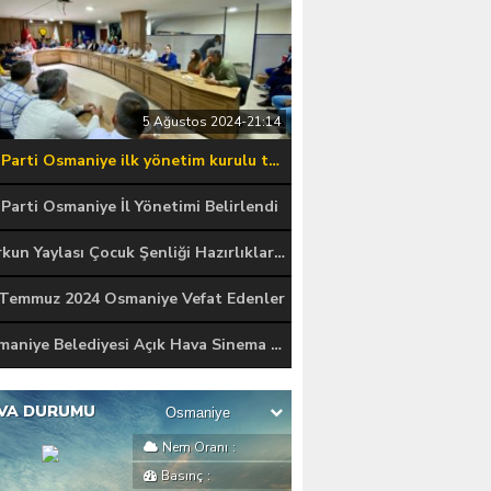
5 Ağustos 2024-21:14
AK Parti Osmaniye ilk yönetim kurulu toplantısı gerçekleştirildi.
Parti Osmaniye İl Yönetimi Belirlendi
Zorkun Yaylası Çocuk Şenliği Hazırlıkları Başladı
 Temmuz 2024 Osmaniye Vefat Edenler
Osmaniye Belediyesi Açık Hava Sinema Günlerini Başlattı
VA DURUMU
Nem Oranı
:
Basınç
: