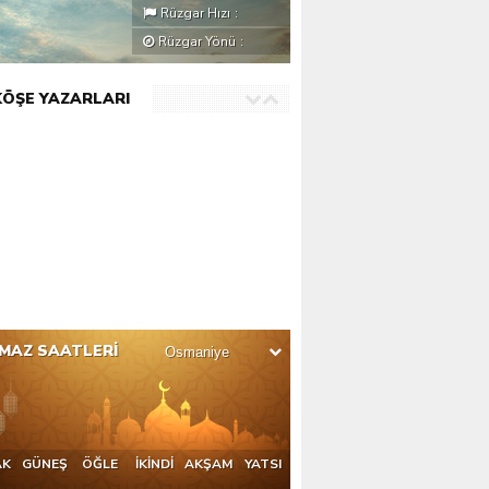
Rüzgar Hızı
:
Rüzgar Yönü
:
KÖŞE YAZARLARI
MAZ SAATLERİ
AK
GÜNEŞ
ÖĞLE
İKİNDİ
AKŞAM
YATSI