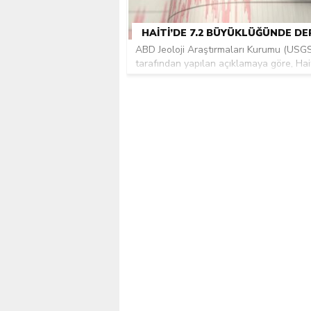
Kılıçdaroğlu’na siyasi ci
HAITI’DE 7.2 BÜYÜKLÜĞÜNDE DE
ABD Jeoloji Araştırmaları Kurumu (USG
tarafından yapılan açıklamaya göre, Hait