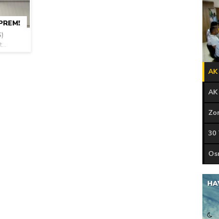
nayetler tepkisi
PREM!
S)
...
AK 
30
HA