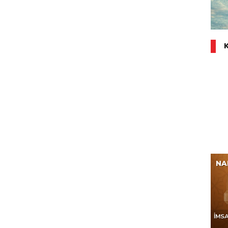
NA
İMS