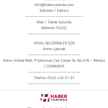
info@haberyaninda.com
Editörler / Editors
—————————————-
Web / Teknik Sorumlu
Mehmet YILDIZ
————————————
YASAL BİLDİRİMLER İÇİN
Kerim çakmak
————————————
Adres :İstiklal Mah. P.Süleyman Cad. Canan Sk. No:3/B – Merkez
/ OSMANİYE
————————————
Telefon :0545 432 01 01
————————————