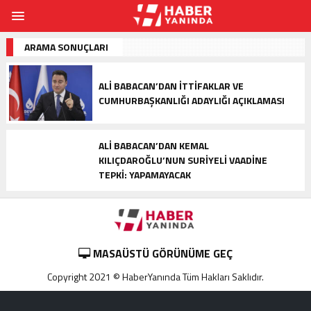
ARAMA SONUÇLARI
ALI BABACAN’DAN ITTIFAKLAR VE
CUMHURBAŞKANLIĞI ADAYLIĞI AÇIKLAMASI
ALI BABACAN’DAN KEMAL
KILIÇDAROĞLU’NUN SURIYELI VAADINE
TEPKI: YAPAMAYACAK
MASAÜSTÜ GÖRÜNÜME GEÇ
Copyright 2021 © HaberYanında Tüm Hakları Saklıdır.