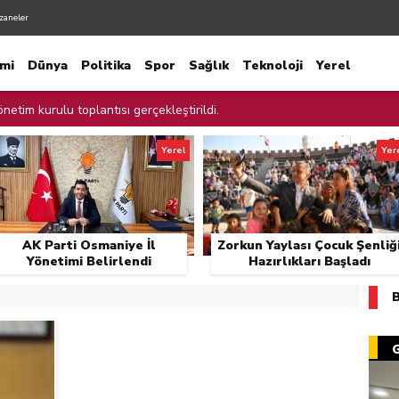
zaneler
mi
Dünya
Politika
Spor
Sağlık
Teknoloji
Yerel
netim kurulu toplantısı gerçekleştirildi.
netimi Belirlendi
Yerel
Yer
liği Hazırlıkları Başladı
cadele İçin Cam Kırıkları Toplandı
AK Parti Osmaniye İl
Zorkun Yaylası Çocuk Şenliğ
ur Kalan Çocuğu Ekipler Kurtardı
Yönetimi Belirlendi
Hazırlıkları Başladı
ınları Denetledi
ılmaz Şehitliği Ziyaret Etti.
e Temizliği
 AK Parti yerel yönetimler değerlendirme toplantısında konuştu