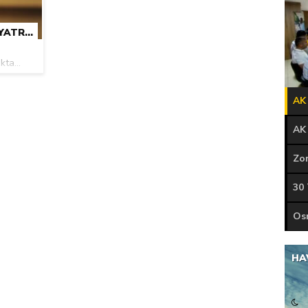
nayetler tepkisi
BAKAN DÖNMEZ: ’15 TEMMUZ’A TIYATRO DEME ZAVALLILIĞINI GÖSTERMEK ŞEHIT VE GAZILERIMIZIN HATIRALARINA DIL UZATMAKTIR’
ta...
AK 
30
HA