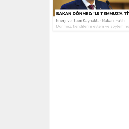
Kılıçdaroğlu’na siyasi ci
Enerji ve Tabii Kaynaklar Bakanı Fatih
Dönmez, kendilerini eylem ve söylem nok