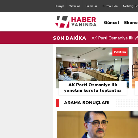
Künye
Yazarlar
Firmalar
Firma Ekle
Nöbetçi Ec
Güncel
Ekono
SON DAKİKA
AK Parti Osmaniye ilk yö
AK Parti Osmaniye İl Yö
Politika
Zorkun Yaylası Çocuk Şen
Orman Yangınları İle Mü
AK Parti Osmaniye ilk
Sulama Bendinden Mahs
yönetim kurulu toplantısı
gerçekleştirildi.
Osmaniye Belediyesi Fır
ARAMA SONUÇLARI
Osmaniye Valisi Erdinç Y
Zorkun Yaylası’nda Çevr
Cumhurbaşkanı Erdoğan,