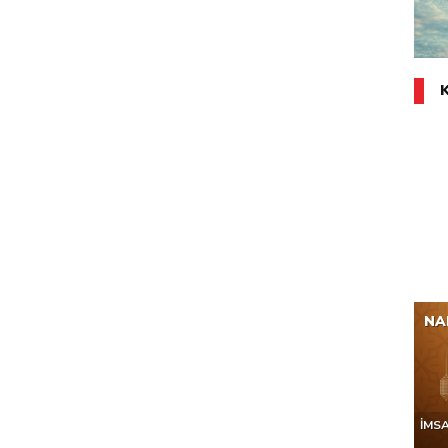
NA
İMS