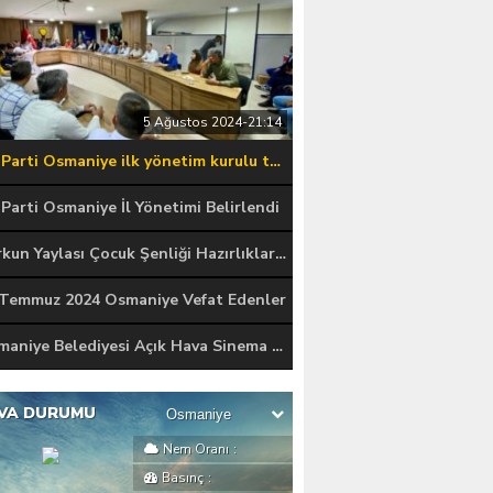
30 Temmuz 2024-23:07
AK Parti Osmaniye ilk yönetim kurulu toplantısı gerçekleştirildi.
Parti Osmaniye İl Yönetimi Belirlendi
Zorkun Yaylası Çocuk Şenliği Hazırlıkları Başladı
 Temmuz 2024 Osmaniye Vefat Edenler
Osmaniye Belediyesi Açık Hava Sinema Günlerini Başlattı
VA DURUMU
Nem Oranı
:
Basınç
: