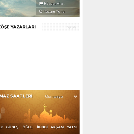
Rüzgar Hızı
:
Rüzgar Yönü
:
KÖŞE YAZARLARI
MAZ SAATLERİ
AK
GÜNEŞ
ÖĞLE
İKİNDİ
AKŞAM
YATSI