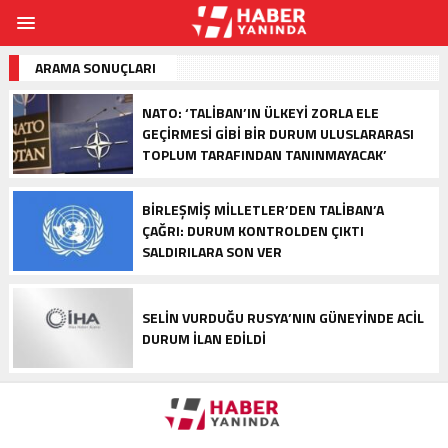
ARAMA SONUÇLARI
NATO: ‘TALIBAN’IN ÜLKEYI ZORLA ELE
GEÇIRMESI GIBI BIR DURUM ULUSLARARASI
TOPLUM TARAFINDAN TANINMAYACAK’
BIRLEŞMIŞ MILLETLER’DEN TALIBAN’A
ÇAĞRI: DURUM KONTROLDEN ÇIKTI
SALDIRILARA SON VER
SELIN VURDUĞU RUSYA’NIN GÜNEYINDE ACIL
DURUM ILAN EDILDI