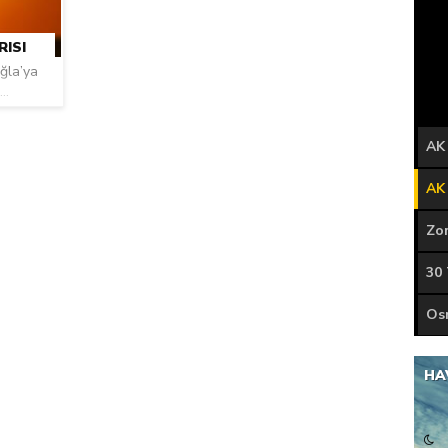
nayetler tepkisi
ISI
ğla’ya
..
AK 
30
HA