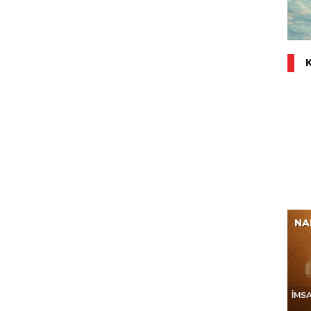
NA
İMS