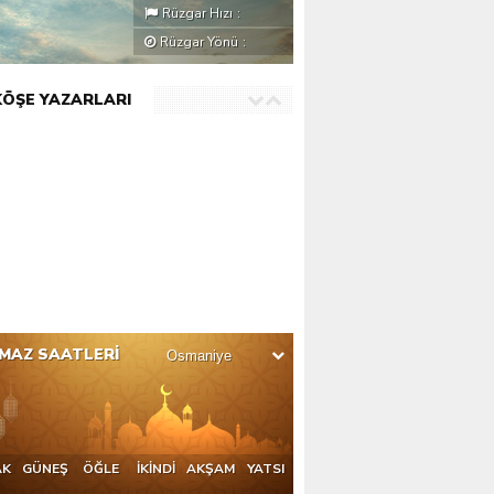
Rüzgar Hızı
:
Rüzgar Yönü
:
KÖŞE YAZARLARI
MAZ SAATLERİ
AK
GÜNEŞ
ÖĞLE
İKİNDİ
AKŞAM
YATSI