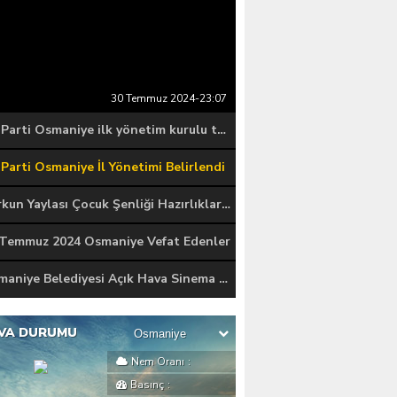
30 Temmuz 2024-23:07
AK Parti Osmaniye ilk yönetim kurulu toplantısı gerçekleştirildi.
Parti Osmaniye İl Yönetimi Belirlendi
Zorkun Yaylası Çocuk Şenliği Hazırlıkları Başladı
 Temmuz 2024 Osmaniye Vefat Edenler
Osmaniye Belediyesi Açık Hava Sinema Günlerini Başlattı
VA DURUMU
Nem Oranı
:
Basınç
: