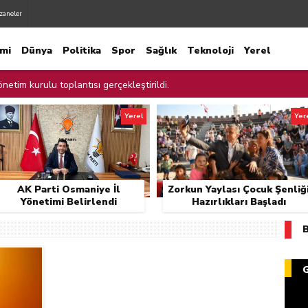
zaneler
mi
Dünya
Politika
Spor
Sağlık
Teknoloji
Yerel
netim kurulu toplantısı gerçekleştirildi.
netimi Belirlendi
Yerel
Yer
liği Hazırlıkları Başladı
cadele İçin Cam Kırıkları Toplandı
AK Parti Osmaniye İl
Zorkun Yaylası Çocuk Şenliğ
ur Kalan Çocuğu Ekipler Kurtardı
Yönetimi Belirlendi
Hazırlıkları Başladı
ınları Denetledi
ılmaz Şehitliği Ziyaret Etti.
e Temizliği
 AK Parti yerel yönetimler değerlendirme toplantısında konuştu