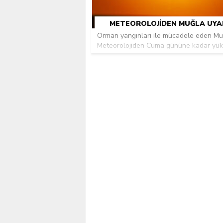
Kılıçdaroğlu’na siyasi ci
METEOROLOJIDEN MUĞLA UYAR
Orman yangınları ile mücadele eden Mu
Meteorolojiden Cuma gününe kadar yük.