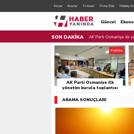
Künye
Yazarlar
Firmalar
Firma Ekle
Nöbetçi Ec
Güncel
Ekono
SON DAKİKA
AK Parti Osmaniye ilk yö
AK Parti Osmaniye İl Yö
Politika
Zorkun Yaylası Çocuk Şen
Orman Yangınları İle Mü
AK Parti Osmaniye ilk
Sulama Bendinden Mahs
yönetim kurulu toplantısı
gerçekleştirildi.
Osmaniye Belediyesi Fır
ARAMA SONUÇLARI
Osmaniye Valisi Erdinç Y
Zorkun Yaylası’nda Çevr
Cumhurbaşkanı Erdoğan,