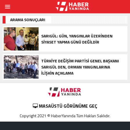
ARAMA SONUÇLARI
SARIGÜL: GÜN, YANGINLAR ÜZERINDEN
SIYASET YAPMA GÜNÜ DEĞILDIR
TÜRKIYE DEĞIŞIM PARTISI GENEL BAŞKANI
SARIGÜL DEN, ORMAN YANGINLARINA
ILIŞKIN AÇIKLAMA
MASAÜSTÜ GÖRÜNÜME GEÇ
Copyright 2021 © HaberYanında Tüm Hakları Saklıdır.