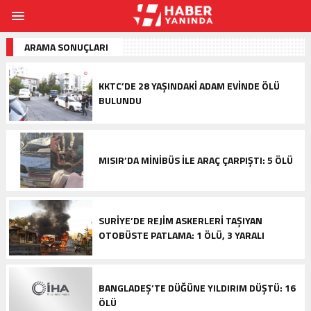
ARAMA SONUÇLARI
KKTC’DE 28 YAŞINDAKI ADAM EVINDE ÖLÜ
BULUNDU
MISIR’DA MINIBÜS ILE ARAÇ ÇARPIŞTI: 5 ÖLÜ
SURIYE’DE REJIM ASKERLERI TAŞIYAN
OTOBÜSTE PATLAMA: 1 ÖLÜ, 3 YARALI
BANGLADEŞ’TE DÜĞÜNE YILDIRIM DÜŞTÜ: 16
ÖLÜ