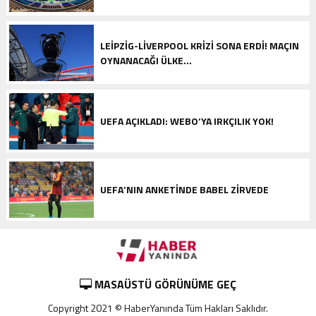
LEIPZIG-LIVERPOOL KRIZI SONA ERDI! MAÇIN
OYNANACAĞI ÜLKE…
UEFA AÇIKLADI: WEBO’YA IRKÇILIK YOK!
UEFA’NIN ANKETINDE BABEL ZIRVEDE
MASAÜSTÜ GÖRÜNÜME GEÇ
Copyright 2021 © HaberYanında Tüm Hakları Saklıdır.