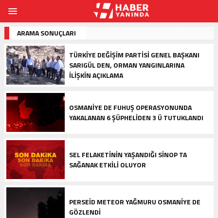
ARAMA SONUÇLARI
TÜRKIYE DEĞIŞIM PARTISI GENEL BAŞKANI
SARIGÜL DEN, ORMAN YANGINLARINA
ILIŞKIN AÇIKLAMA
OSMANIYE DE FUHUŞ OPERASYONUNDA
YAKALANAN 6 ŞÜPHELIDEN 3 Ü TUTUKLANDI
SEL FELAKETININ YAŞANDIĞI SINOP TA
SAĞANAK ETKILI OLUYOR
PERSEID METEOR YAĞMURU OSMANIYE DE
GÖZLENDI