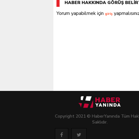
HABER HAKKINDA GÖRÜŞ BELİR
Yorum yapabilmek için
yapmalısınız
giriş
Copyright 2021 © HaberYanında Tüm Hakl
Saklıdır.