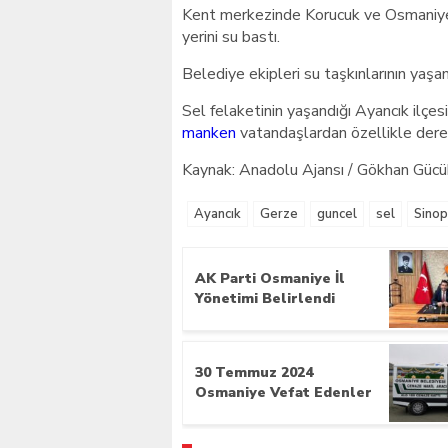
Kent merkezinde Korucuk ve Osmani
yerini su bastı.
Belediye ekipleri su taşkınlarının yaşa
Sel felaketinin yaşandığı Ayancık ilçe
manken
vatandaşlardan özellikle dere 
Kaynak: Anadolu Ajansı / Gökhan Gücü
Ayancık
Gerze
guncel
sel
Sinop
AK Parti Osmaniye İl
Yönetimi Belirlendi
30 Temmuz 2024
Osmaniye Vefat Edenler