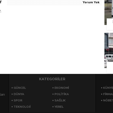
T
Yorum Yok
.
KATEGORİLER
GÜNCEL
EKONOMI
KÜNY
arı
DÜNYA
POLITIKA
FIRMA
SPOR
SAĞLIK
NÖBET
TEKNOLOJI
YEREL