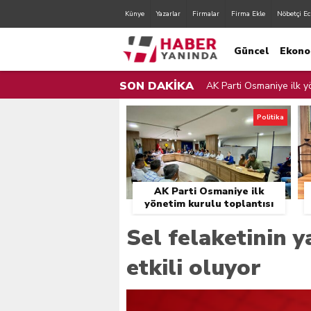
Künye
Yazarlar
Firmalar
Firma Ekle
Nöbetçi Ec
Güncel
Ekono
SON DAKİKA
AK Parti Osmaniye ilk yö
AK Parti Osmaniye İl Yö
Politika
Zorkun Yaylası Çocuk Şen
Orman Yangınları İle Mü
AK Parti Osmaniye ilk
Sulama Bendinden Mahs
yönetim kurulu toplantısı
gerçekleştirildi.
Osmaniye Belediyesi Fır
Sel felaketinin 
Osmaniye Valisi Erdinç Y
etkili oluyor
Zorkun Yaylası’nda Çevr
Cumhurbaşkanı Erdoğan,