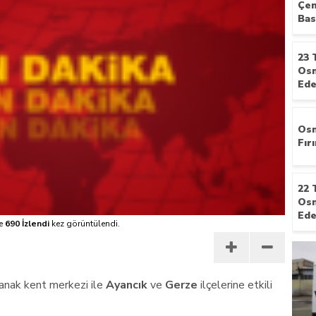
Çen
Bas
nayetler tepkisi
23 
Osm
Ede
Osm
Fır
22 
Osm
Ede
e
690 İzlendi
kez görüntülendi.
ğanak kent merkezi ile
Ayancık
ve
Gerze
ilçelerine etkili