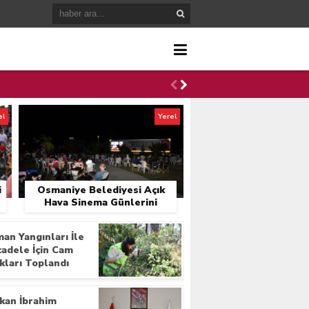
el
Yerel
i
Osmaniye Belediyesi Açık
Hava Sinema Günlerini
Başlattı
an Yangınları İle
adele İçin Cam
ıkları Toplandı
kan İbrahim