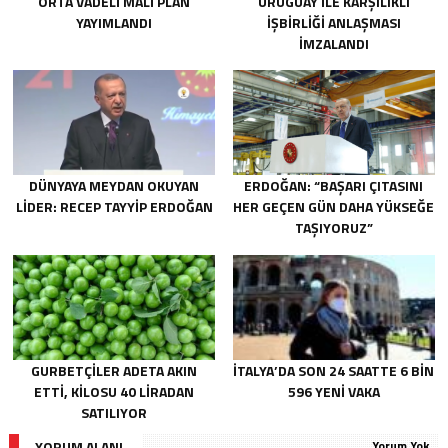
ORTA VADELI MALI PLAN
URUGUAY ILE KARŞILIKLI
YAYIMLANDI
İŞBIRLIĞI ANLAŞMASI
İMZALANDI
DÜNYAYA MEYDAN OKUYAN
ERDOĞAN: “BAŞARI ÇITASINI
LIDER: RECEP TAYYIP ERDOĞAN
HER GEÇEN GÜN DAHA YÜKSEĞE
TAŞIYORUZ”
GURBETÇILER ADETA AKIN
İTALYA’DA SON 24 SAATTE 6 BIN
ETTI, KILOSU 40 LIRADAN
596 YENI VAKA
SATILIYOR
YORUM ALANI
Yorum Yok