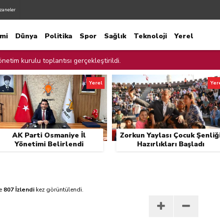
zaneler
mi
Dünya
Politika
Spor
Sağlık
Teknoloji
Yerel
netim kurulu toplantısı gerçekleştirildi.
netimi Belirlendi
Yerel
Yer
liği Hazırlıkları Başladı
cadele İçin Cam Kırıkları Toplandı
AK Parti Osmaniye İl
Zorkun Yaylası Çocuk Şenliğ
ur Kalan Çocuğu Ekipler Kurtardı
Yönetimi Belirlendi
Hazırlıkları Başladı
ınları Denetledi
ılmaz Şehitliği Ziyaret Etti.
e
807 İzlendi
kez görüntülendi.
e Temizliği
 AK Parti yerel yönetimler değerlendirme toplantısında konuştu