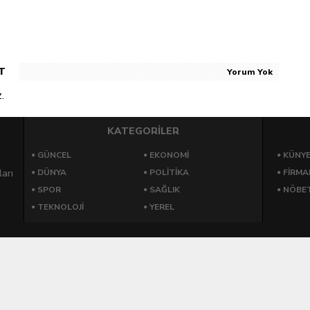
nayetler tepkisi
T
Yorum Yok
.
KATEGORİLER
GÜNCEL
EKONOMI
KÜNY
arı
DÜNYA
POLITIKA
FIRMA
SPOR
SAĞLIK
NÖBET
TEKNOLOJI
YEREL