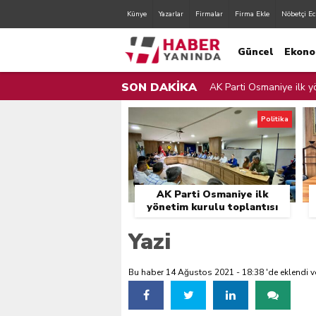
Künye
Yazarlar
Firmalar
Firma Ekle
Nöbetçi Ec
Güncel
Ekono
SON DAKİKA
AK Parti Osmaniye ilk yö
AK Parti Osmaniye İl Yö
Politika
Zorkun Yaylası Çocuk Şen
Orman Yangınları İle Mü
AK Parti Osmaniye ilk
Sulama Bendinden Mahs
yönetim kurulu toplantısı
gerçekleştirildi.
Osmaniye Belediyesi Fır
Yazi
Osmaniye Valisi Erdinç Y
Bu haber 14 Ağustos 2021 - 18:38 'de eklendi v
Zorkun Yaylası’nda Çevr
Cumhurbaşkanı Erdoğan,