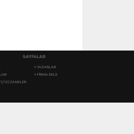
SAYFALAR
E
YAZARLAR
LAR
FIRMA EKLE
ÇI ECZANELER