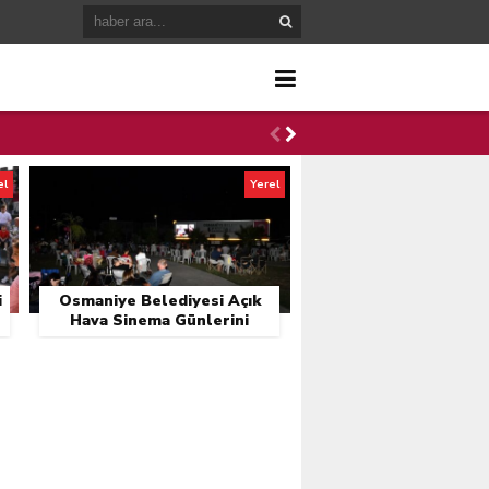
el
Yerel
i
Osmaniye Belediyesi Açık
Hava Sinema Günlerini
Başlattı