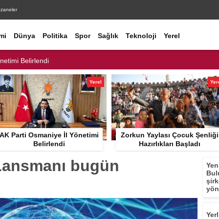
czaneler
mi
Dünya
Politika
Spor
Sağlık
Teknoloji
Yerel
netim kurulu toplantısı gerçekleştirildi.
etimi Belirlendi
liği Hazırlıkları Başladı
Yerel
Yer
cadele İçin Cam Kırıkları Toplandı
ur Kalan Çocuğu Ekipler Kurtardı
AK Parti Osmaniye İl Yönetimi
Zorkun Yaylası Çocuk Şenliği
ınları Denetledi
Belirlendi
Hazırlıkları Başladı
lmaz Şehitliği Ziyaret Etti.
 Lansmanı bugün
Yen
Bul
e Temizliği
şir
yön
 AK Parti yerel yönetimler değerlendirme toplantısında konuştu
Yerl
nayetler tepkisi