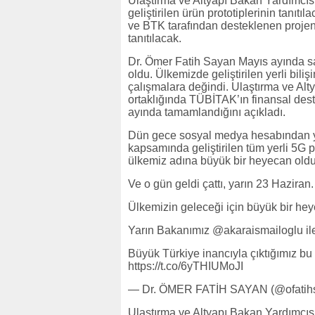
Ulaştırma ve Altyapı Bakan Yardımcıs
geliştirilen ürün prototiplerinin tanıt
ve BTK tarafından desteklenen projeni
tanıtılacak.
Dr. Ömer Fatih Sayan Mayıs ayında sa
oldu. Ülkemizde geliştirilen yerli bili
çalışmalara değindi. Ulaştırma ve Altya
ortaklığında TÜBİTAK’ın finansal deste
ayında tamamlandığını açıkladı.
Dün gece sosyal medya hesabından ye
kapsamında geliştirilen tüm yerli 5G p
ülkemiz adına büyük bir heyecan olduğ
Ve o gün geldi çattı, yarın 23 Haziran.
Ülkemizin geleceği için büyük bir h
Yarın Bakanımız @akaraismailoglu ile 
Büyük Türkiye inancıyla çıktığımız bu
https://t.co/6yTHIUMoJI
— Dr. ÖMER FATİH SAYAN (@ofatihs
Ulaştırma ve Altyapı Bakan Yardımcıs