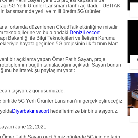
ı Ömer Fatih Sayan yerli 5G projesi kapsamında
ılacağı 5G Yerli Ürünler Lansmanı tarihi açıkladı. TÜBİTAK
n lansmanında yerli ve milli üretim 5G ürünleri
nal ortamda düzenlenen CloudTalk etkinliğine misafir
şim teknolojilerine ve bu alandaki
Denizli escort
pı Bakanlığı ile Bilgi Teknolojileri ve İletişim Kurumu
kleriyle hayata geçirilen 5G projesinin ilk fazının Mart
ni bir açıklama yapan Ömer Fatih Sayan, proje
rototiplerinin bugün tanıtılacağını açıkladı. Sayan bunun
unu belirterek şu paylaşımı yaptı:
eyecan taşıyoruz göğüsümüzde.
birlikte 5G Yerli Ürünler Lansman’ını gerçekleştireceğiz.
 yolda
Diyarbakır escort
hedeflerimize bir bir ulaşıyoruz.
ayan) June 22, 2021
ı Ömer Fatih Sayan geçtiğimiz günlerde 5G için de tarih