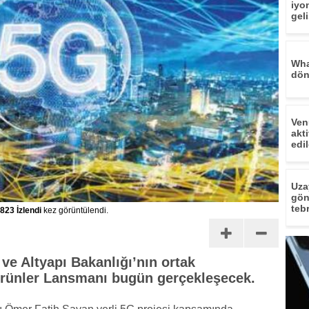
iyo
geli
Wha
dön
Ven
akti
edil
Uza
gön
tebr
823 İzlendi
kez görüntülendi.
e Altyapı Bakanlığı’nın ortak
 Ürünler Lansmanı bugün gerçekleşecek.