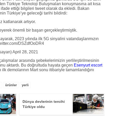
den Türkiye Teknoloji Buluşmaları konuşmasına ait kısa
ade ettiği bilgileri tweet olarak da ekledi. Bakan
nin Türkiye’ye geleceği tarihi bildirdi:
z katlanarak artıyor.
yerek önemli bir başarı gerçekleştirmiştik.
ayarak, 2023 yılında ilk 5G sinyalini vatandaşlarımızın
.twitter.com/DSZdfOoDR4
yan) April 28, 2021
alışmalar arasında şebekelerimizin yerlileştirilmesinin
ğunu aktardı. Bu doğrultuda hayata geçen
Esenyurt escort
n ilk demolarının Mart sonu itibariyle tamamlandığını
ı
ürünler
yerli
Dünya devlerinin tercihi
Türkiye oldu