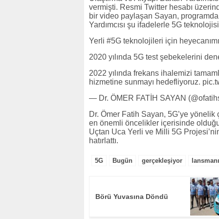
vermişti. Resmi Twitter hesabı üzerin
bir video paylaşan Sayan, programda if
Yardımcısı şu ifadelerle 5G teknolojisi
Yerli #5G teknolojileri için heyecanımı
2020 yılında 5G test şebekelerini dene
2022 yılında frekans ihalemizi tamaml
hizmetine sunmayı hedefliyoruz. pic
— Dr. ÖMER FATİH SAYAN (@ofatihsa
Dr. Ömer Fatih Sayan, 5G’ye yönelik ç
en önemli öncelikler içerisinde oldu
Uçtan Uca Yerli ve Milli 5G Projesi’ni
hatırlattı.
5G
Bugün
gerçekleşiyor
lansman
Börü Yuvasına Döndü