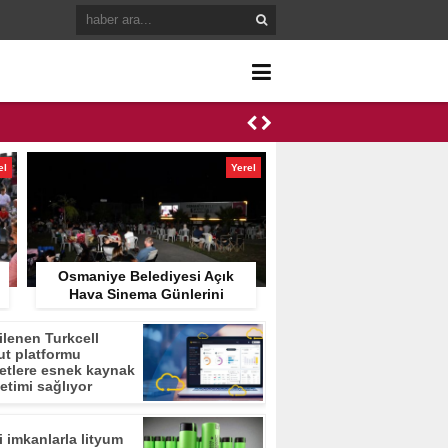
el
Yerel
Osmaniye Belediyesi Açık
Hava Sinema Günlerini
Başlattı
ilenen Turkcell
ut platformu
ketlere esnek kaynak
etimi sağlıyor
i imkanlarla lityum