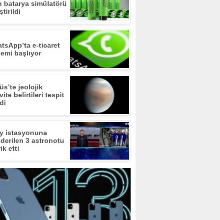
n batarya simülatörü
ştirildi
tsApp’ta e-ticaret
emi başlıyor
üs’te jeolojik
vite belirtileri tespit
di
y istasyonuna
derilen 3 astronotu
ik etti