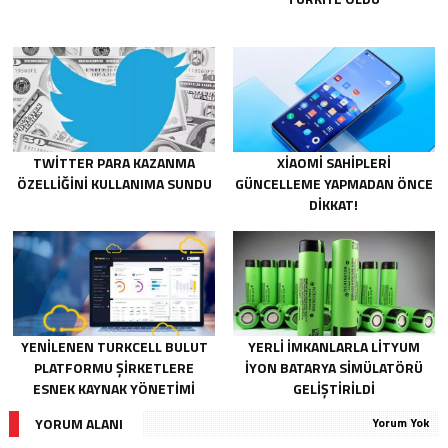
TWITTER PARA KAZANMA
XIAOMI SAHIPLERI
ÖZELLIĞINI KULLANIMA SUNDU
GÜNCELLEME YAPMADAN ÖNCE
DIKKAT!
YENILENEN TURKCELL BULUT
YERLI IMKANLARLA LITYUM
PLATFORMU ŞIRKETLERE
IYON BATARYA SIMÜLATÖRÜ
ESNEK KAYNAK YÖNETIMI
GELIŞTIRILDI
SAĞLIYOR
YORUM ALANI
Yorum Yok