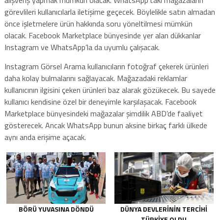
alışveriş yapmak mümkün olacak. WhatsApp’taki mağazaların
görevlileri kullanıcılarla iletişime geçecek. Böylelikle satın almadan
önce işletmelere ürün hakkında soru yöneltilmesi mümkün
olacak. Facebook Marketplace bünyesinde yer alan dükkanlar
Instagram ve WhatsApp’la da uyumlu çalışacak.
Instagram Görsel Arama kullanıcıların fotoğraf çekerek ürünleri
daha kolay bulmalarını sağlayacak. Mağazadaki reklamlar
kullanıcının ilgisini çeken ürünleri baz alarak gözükecek. Bu sayede
kullanıcı kendisine özel bir deneyimle karşılaşacak. Facebook
Marketplace bünyesindeki mağazalar şimdilik ABD’de faaliyet
gösterecek. Ancak WhatsApp bunun aksine birkaç farklı ülkede
aynı anda erişime açacak.
BÖRÜ YUVASINA DÖNDÜ
DÜNYA DEVLERININ TERCIHI
TÜRKIYE OLDU