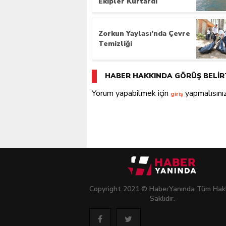
Ekipler Kurtardı
Zorkun Yaylası’nda Çevre
Temizliği
HABER HAKKINDA GÖRÜŞ BELİR
Yorum yapabilmek için
yapmalısınız
giriş
Copyright 2021 © HaberYanında Tüm Hakl
Saklıdır.