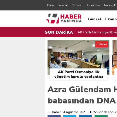
Künye
Yazarlar
Firmalar
Firma Ekle
Nöbetçi Ec
Güncel
Ekono
SON DAKİKA
AK Parti Osmaniye ilk yö
AK Parti Osmaniye İl Yö
Politika
Zorkun Yaylası Çocuk Şen
Orman Yangınları İle Mü
AK Parti Osmaniye ilk
Sulama Bendinden Mahs
yönetim kurulu toplantısı
gerçekleştirildi.
Osmaniye Belediyesi Fır
Azra Gülendam 
Osmaniye Valisi Erdinç Y
babasından DNA 
Zorkun Yaylası’nda Çevr
Bu haber 04 Ağustos 2021 - 18:55 'de eklendi v
Cumhurbaşkanı Erdoğan,