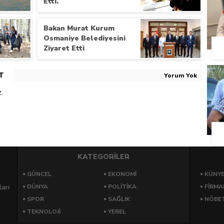
Etti.
Bakan Murat Kurum
Osmaniye Belediyesini
Ziyaret Etti
T
Yorum Yok
.
KATEGORİLER
GÜNCEL
EKONOMI
KÜNY
arı
DÜNYA
POLITIKA
FIRMA
SPOR
SAĞLIK
NÖBET
TEKNOLOJI
YEREL