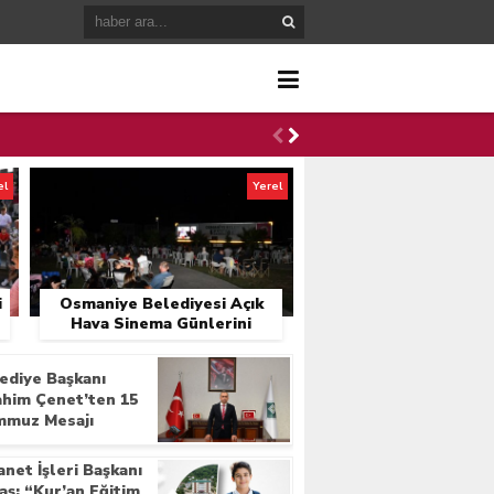
el
Yerel
i
Osmaniye Belediyesi Açık
Hava Sinema Günlerini
Başlattı
ediye Başkanı
ahim Çenet’ten 15
muz Mesajı
anet İşleri Başkanı
aş; “Kur’an Eğitim