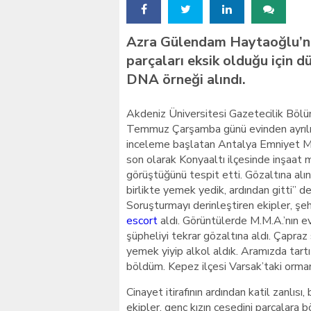
Kılıçdaroğlu’na siyasi ci
Azra Gülendam Haytaoğlu’nu
parçaları eksik olduğu için
DNA örneği alındı.
Akdeniz Üniversitesi Gazetecilik Böl
Temmuz Çarşamba günü evinden ayrılmış
inceleme başlatan Antalya Emniyet Müd
son olarak Konyaaltı ilçesinde inşaat 
görüştüğünü tespit etti. Gözaltına alın
birlikte yemek yedik, ardından gitti” de
Soruşturmayı derinleştiren ekipler, şeh
escort
aldı. Görüntülerde M.M.A.’nın evi
şüpheliyi tekrar gözaltına aldı. Çapraz
yemek yiyip alkol aldık. Aramızda tar
böldüm. Kepez ilçesi Varsak’taki orma
Cinayet itirafının ardından katil zanlıs
ekipler, genç kızın cesedini parçalara