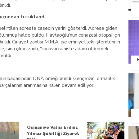
ıldı.
suçundan tutuklandı
ı, belirtilen adreste cesedin yerini gösterdi. Adrese giden
 bölünmüş halde buldu. Haytaoğlu’nun cenazesi otopsi için
ıldı. Cinayet zanlısı M.M.A. ise emniyetteki işlemlerinin
arşısına çıkan zanlı, “canavarca hisle adam öldürmek”
rildi.
n babasından DNA örneği alındı. Genç kızın, ormanlık
rçalarının aranmasına halen devam ediliyor.
Osmaniye Valisi Erdinç
Yılmaz Şehitliği Ziyaret