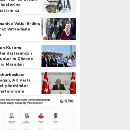
kezlerine
ızlarımızı
liyoruz”
aniye Valisi Erdinç
maz Vatandaşla
e
an Kurum;
tandaşlarımızın
unlarını Çözene
ar Masadan
kmıyoruz”
hurbaşkanı
oğan, AK Parti
el yönetimler
erlendirme
lantısında konuştu