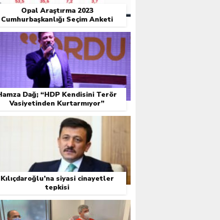
Opal Araştırma 2023
Cumhurbaşkanlığı Seçim Anketi
Sonuçları
Hamza Dağ; “HDP Kendisini Terör
Vasiyetinden Kurtarmıyor”
Kılıçdaroğlu’na siyasi cinayetler
tepkisi