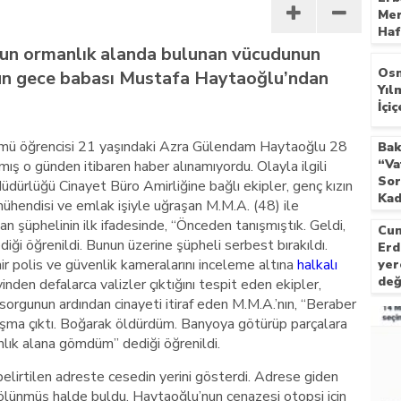
Mer
nayetler tepkisi
Haf
Bek
n ormanlık alanda bulunan vücudunun
Osm
 dün gece babası Mustafa Haytaoğlu’ndan
Yıl
İçiç
ümü öğrencisi 21 yaşındaki Azra Gülendam Haytaoğlu 28
Bak
“Va
 o günden itibaren haber alınamıyordu. Olayla ilgili
Sor
ürlüğü Cinayet Büro Amirliğine bağlı ekipler, genç kızın
Kad
mühendisi ve emlak işiyle uğraşan M.M.A. (48) ile
Kal
an şüphelinin ilk ifadesinde, “Önceden tanışmıştık. Geldi,
Cum
diği öğrenildi. Bunun üzerine şüpheli serbest bırakıldı.
Erd
ir polis ve güvenlik kameralarını inceleme altına
halkalı
yer
değ
nden defalarca valizler çıktığını tespit eden ekipler,
top
 sorgunun ardından cinayeti itiraf eden M.M.A.’nın, “Beraber
tışma çıktı. Boğarak öldürdüm. Banyoya götürüp parçalara
nlık alana gömdüm” dediği öğrenildi.
ı, belirtilen adreste cesedin yerini gösterdi. Adrese giden
 bölünmüş halde buldu. Haytaoğlu’nun cenazesi otopsi için