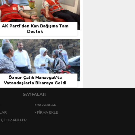
AK Parti’den Kan Bağışına Tam
Destek
Öznur Çalık Manavgat’ta
Vatandaşlarla Biraraya Geldi
SAYFALAR
E
YAZARLAR
LAR
FIRMA EKLE
ÇI ECZANELER