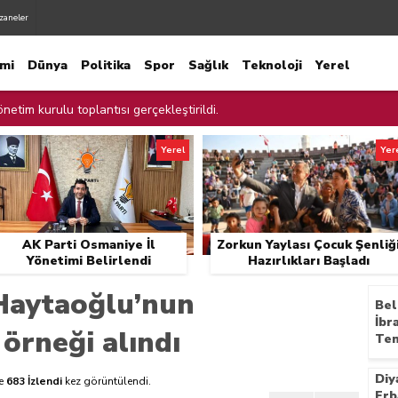
zaneler
mi
Dünya
Politika
Spor
Sağlık
Teknoloji
Yerel
netim kurulu toplantısı gerçekleştirildi.
netimi Belirlendi
Yerel
Yer
liği Hazırlıkları Başladı
cadele İçin Cam Kırıkları Toplandı
AK Parti Osmaniye İl
Zorkun Yaylası Çocuk Şenliğ
ur Kalan Çocuğu Ekipler Kurtardı
Yönetimi Belirlendi
Hazırlıkları Başladı
ınları Denetledi
Haytaoğlu’nun
Bel
İbr
ılmaz Şehitliği Ziyaret Etti.
örneği alındı
Tem
e Temizliği
Diy
e
683 İzlendi
kez görüntülendi.
 AK Parti yerel yönetimler değerlendirme toplantısında konuştu
Erb