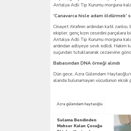
Antalya Adli Tıp Kurumu morguna kaldır
‘Canavarca hisle adam öldürmek’ 
Cinayet itirafının ardından katil zanlıs
ekipler, genç kızın cesedini parçalara
Antalya Adli Tıp Kurumu morguna kaldır
ardından adliyeye sevk edildi. Hakim k
suçundan tutuklanarak cezaevine gönde
Babasından DNA örneği alındı
Dün gece, Azra Gülendam Haytaoğlu’nu
alanda bulunamayan vücudunun eksik pa
Azra gülendam haytaoğlu
Sulama Bendinden
Mahsur Kalan Çocuğu