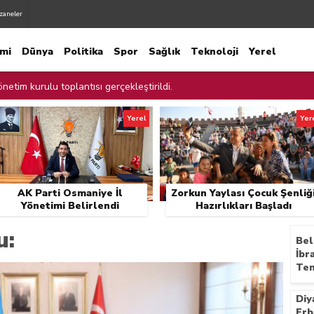
zaneler
mi
Dünya
Politika
Spor
Sağlık
Teknoloji
Yerel
netim kurulu toplantısı gerçekleştirildi.
netimi Belirlendi
Yerel
Yer
liği Hazırlıkları Başladı
cadele İçin Cam Kırıkları Toplandı
AK Parti Osmaniye İl
Zorkun Yaylası Çocuk Şenliğ
ur Kalan Çocuğu Ekipler Kurtardı
Yönetimi Belirlendi
Hazırlıkları Başladı
ınları Denetledi
u:
Bel
İbr
ılmaz Şehitliği Ziyaret Etti.
Tem
e Temizliği
Diy
 AK Parti yerel yönetimler değerlendirme toplantısında konuştu
Erb