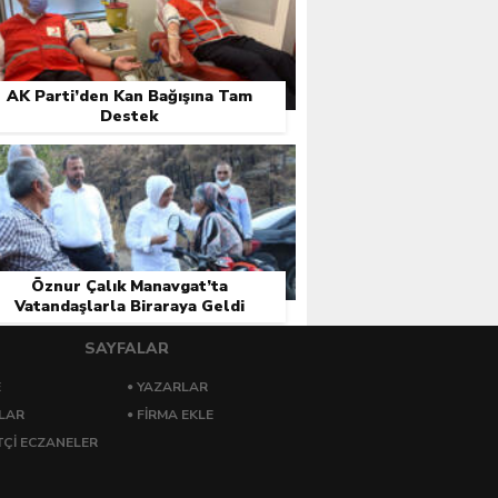
AK Parti’den Kan Bağışına Tam
Destek
Öznur Çalık Manavgat’ta
Vatandaşlarla Biraraya Geldi
SAYFALAR
E
YAZARLAR
LAR
FIRMA EKLE
ÇI ECZANELER