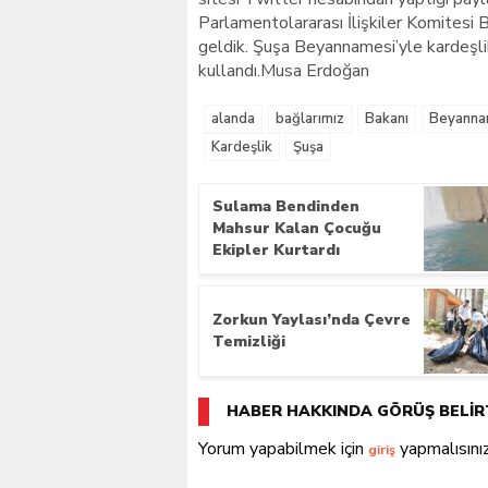
Parlamentolararası İlişkiler Komitesi
geldik. Şuşa Beyannamesi’yle kardeşlik
kullandı.Musa Erdoğan
alanda
bağlarımız
Bakanı
Beyanna
Kardeşlik
Şuşa
Sulama Bendinden
Mahsur Kalan Çocuğu
Ekipler Kurtardı
Zorkun Yaylası’nda Çevre
Temizliği
HABER HAKKINDA GÖRÜŞ BELİR
Yorum yapabilmek için
yapmalısınız
giriş