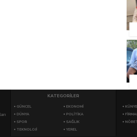
KATEGORİLER
GÜNCEL
EKONOMI
KÜNY
arı
DÜNYA
POLITIKA
FIRMA
SPOR
SAĞLIK
NÖBET
TEKNOLOJI
YEREL