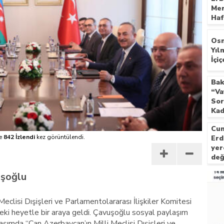
Mer
nayetler tepkisi
Haf
Bek
Osm
Yıl
İçiç
Bak
“Va
Sor
Kad
Kal
Cum
e
842 İzlendi
kez görüntülendi.
Erd
yer
değ
top
uşoğlu
eclisi Dışişleri ve Parlamentolararası İlişkiler Komitesi
ki heyetle bir araya geldi. Çavuşoğlu sosyal paylaşım
aşımda “Can Azerbaycan’ın Milli Meclisi Dışişleri ve