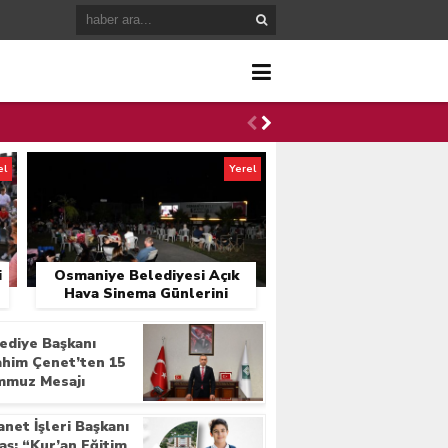
el
Yerel
i
Osmaniye Belediyesi Açık
Hava Sinema Günlerini
Başlattı
ediye Başkanı
ahim Çenet’ten 15
muz Mesajı
anet İşleri Başkanı
aş; “Kur’an Eğitim