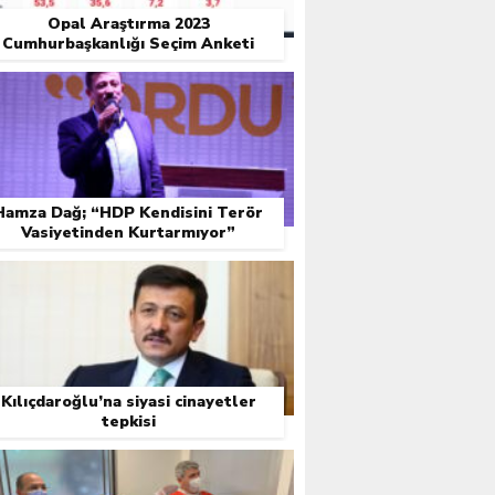
Opal Araştırma 2023
Cumhurbaşkanlığı Seçim Anketi
Sonuçları
Hamza Dağ; “HDP Kendisini Terör
Vasiyetinden Kurtarmıyor”
Kılıçdaroğlu’na siyasi cinayetler
tepkisi