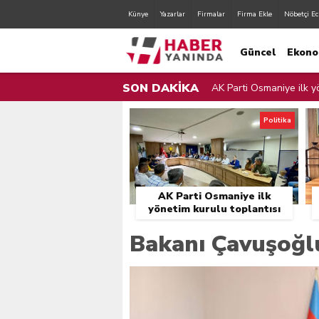
Künye
Yazarlar
Firmalar
Firma Ekle
Nöbetçi Ec
Güncel
Ekono
SON DAKİKA
AK Parti Osmaniye ilk yö
AK Parti Osmaniye İl Yö
Politika
Zorkun Yaylası Çocuk Şen
Orman Yangınları İle Mü
AK Parti Osmaniye ilk
Sulama Bendinden Mahs
yönetim kurulu toplantısı
gerçekleştirildi.
Osmaniye Belediyesi Fır
Bakanı Çavuşoğl
Osmaniye Valisi Erdinç Y
Zorkun Yaylası’nda Çevr
Cumhurbaşkanı Erdoğan,