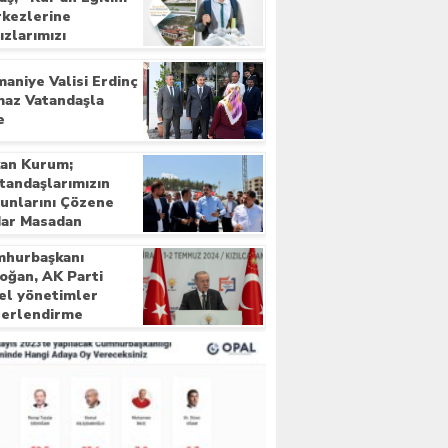
kezlerine
ızlarımızı
liyoruz”
aniye Valisi Erdinç
maz Vatandaşla
e
an Kurum;
tandaşlarımızın
unlarını Çözene
ar Masadan
kmıyoruz”
hurbaşkanı
oğan, AK Parti
el yönetimler
erlendirme
lantısında konuştu