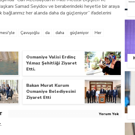
 Başkanı Samad Seyidov ve beraberindeki heyetle bir araya
 bağlarımız her alanda daha da güçleniyor” ifadelerini
mesi'yle
Çavuşoğlu
da
daha
güçleniyor
Her
Osmaniye Valisi Erdinç
Yılmaz Şehitliği Ziyaret
Etti.
Bakan Murat Kurum
Osmaniye Belediyesini
Ziyaret Etti
T
Yorum Yok
.