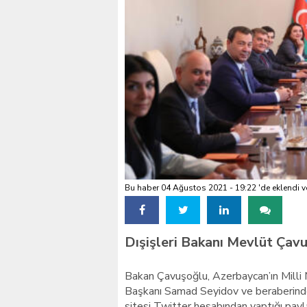
Kılıçdaroğlu’na siyasi ci
Bu haber 04 Ağustos 2021 - 19:22 'de eklendi v
Dışişleri Bakanı Mevlüt Çav
Bakan Çavuşoğlu, Azerbaycan’ın Milli M
Başkanı Samad Seyidov ve beraberinde
sitesi Twitter hesabından yaptığı payl