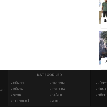
G
KATEGORİLER
GÜNCEL
EKONOMI
KÜNY
arı
DÜNYA
POLITIKA
FIRMA
SPOR
SAĞLIK
NÖBET
TEKNOLOJI
YEREL