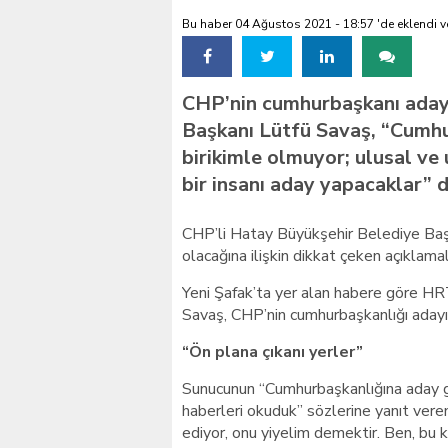
Bu haber 04 Ağustos 2021 - 18:57 'de eklendi v
Kılıçdaroğlu’na siyasi ci
CHP’nin cumhurbaşkanı adayl
Başkanı Lütfü Savaş, “Cumhu
birikimle olmuyor; ulusal ve 
bir insanı aday yapacaklar” d
CHP’li Hatay Büyükşehir Belediye Baş
olacağına ilişkin dikkat çeken açıklamal
Yeni Şafak’ta yer alan habere göre HR
Savaş, CHP’nin cumhurbaşkanlığı adayı
“Ön plana çıkanı yerler”
Sunucunun “Cumhurbaşkanlığına aday göst
haberleri okuduk” sözlerine yanıt veren
ediyor, onu yiyelim demektir. Ben, bu 