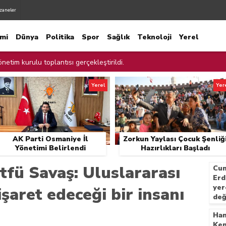
zaneler
mi
Dünya
Politika
Spor
Sağlık
Teknoloji
Yerel
netim kurulu toplantısı gerçekleştirildi.
netimi Belirlendi
Yerel
Yer
liği Hazırlıkları Başladı
cadele İçin Cam Kırıkları Toplandı
AK Parti Osmaniye İl
Zorkun Yaylası Çocuk Şenliğ
ur Kalan Çocuğu Ekipler Kurtardı
Yönetimi Belirlendi
Hazırlıkları Başladı
ınları Denetledi
tfü Savaş: Uluslararası
Cum
Erd
ılmaz Şehitliği Ziyaret Etti.
yer
işaret edeceği bir insanı
değ
e Temizliği
top
Ham
 AK Parti yerel yönetimler değerlendirme toplantısında konuştu
Ken