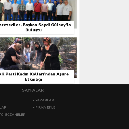
azeteciler, Başkan Seydi Gülsoy’la
Buluştu
AK Parti Kadın Kolları’ndan Aşure
Etkinliği
SAYFALAR
E
YAZARLAR
LAR
FIRMA EKLE
ÇI ECZANELER