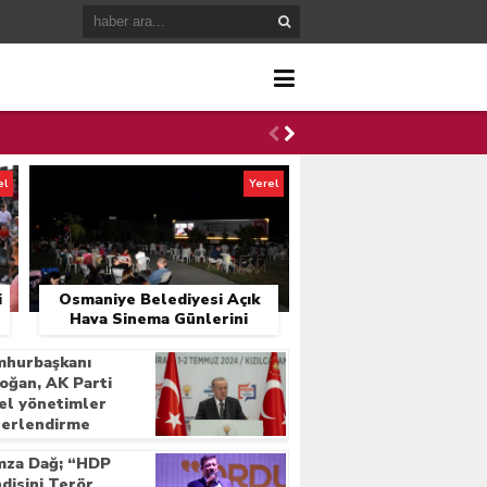
el
Yerel
i
Osmaniye Belediyesi Açık
Hava Sinema Günlerini
Başlattı
hurbaşkanı
oğan, AK Parti
el yönetimler
erlendirme
lantısında konuştu
za Dağ; “HDP
disini Terör