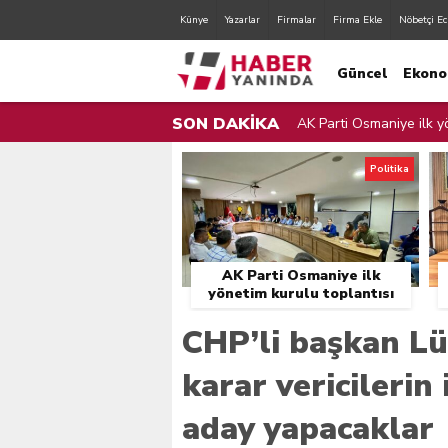
Künye
Yazarlar
Firmalar
Firma Ekle
Nöbetçi Ec
Güncel
Ekono
SON DAKİKA
AK Parti Osmaniye ilk yö
AK Parti Osmaniye İl Yö
Politika
Zorkun Yaylası Çocuk Şen
Orman Yangınları İle Mü
AK Parti Osmaniye ilk
Sulama Bendinden Mahs
yönetim kurulu toplantısı
gerçekleştirildi.
Osmaniye Belediyesi Fır
CHP’li başkan Lü
Osmaniye Valisi Erdinç Y
karar vericilerin 
Zorkun Yaylası’nda Çevr
aday yapacaklar
Cumhurbaşkanı Erdoğan,