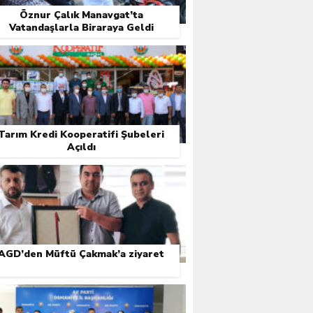
Öznur Çalık Manavgat’ta
Vatandaşlarla Biraraya Geldi
Tarım Kredi Kooperatifi Şubeleri
Açıldı
AGD’den Müftü Çakmak’a ziyaret