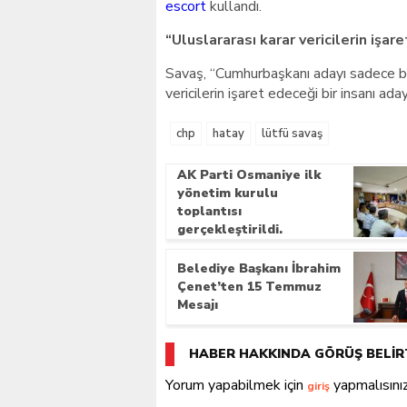
escort
kullandı.
“Uluslararası karar vericilerin işar
Savaş, “Cumhurbaşkanı adayı sadece baş
vericilerin işaret edeceği bir insanı ad
chp
hatay
lütfü savaş
AK Parti Osmaniye ilk
yönetim kurulu
toplantısı
gerçekleştirildi.
Belediye Başkanı İbrahim
Çenet’ten 15 Temmuz
Mesajı
HABER HAKKINDA GÖRÜŞ BELİR
Yorum yapabilmek için
yapmalısınız
giriş