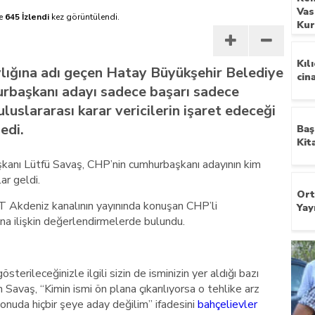
Vas
e
645 İzlendi
kez görüntülendi.
nayetler tepkisi
Kur
Kıl
ığına adı geçen Hatay Büyükşehir Belediye
cin
rbaşkanı adayı sadece başarı sadece
uluslararası karar vericilerin işaret edeceği
edi.
Baş
Kit
kanı Lütfü Savaş, CHP’nin cumhurbaşkanı adayının kim
ar geldi.
Ort
T Akdeniz kanalının yayınında konuşan CHP’li
Yay
na ilişkin değerlendirmelerde bulundu.
erileceğinizle ilgili sizin de isminizin yer aldığı bazı
 Savaş, “Kimin ismi ön plana çıkarılıyorsa o tehlike arz
konuda hiçbir şeye aday değilim” ifadesini
bahçelievler