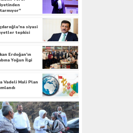
iyetinden
tarmıyor”
ıçdaroğlu’na siyasi
ayetler tepkisi
kan Erdoğan’ın
abına Yoğun İlgi
a Vadeli Mali Plan
ımlandı