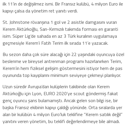
ilk 11’in de değişilmez ismi. Bir Fransız kulübü, 4 milyon Euro ile
kapıyı çalsa da yönetim ret yanıtı verdi.
St. Johnstone rövanşına 1 gol ve 2 asistle damgasını vuran
Kerem Aktürkoğlu, Sarı-Kırmızılı takımda forması en garanti
isim. Süper Lig’de sahada en az 3 Türk kuralının uygulamaya
geçmesiyle Kerem’i Fatih Terim ilk sırada 11’e yazacak.
Bu sezon daha çok süre alacağı için 22 yaşındaki oyuncuya özel
beslenme ve bireysel antrenman programı hazırlanırken Terim,
Kerem’in hem fiziksel gelişim göstermesini istiyor hem de pas
oyununda top kayıplarını minimum seviyeye çekmeyi planlıyor.
Uzun süredir Avrupa’dan kulüplerin takibinde olan Kerem
Aktürkoğlu için Lyon, EURO 2020’ye scout göndermiş fakat
genç oyuncu şans bulamamıştı. Ancak gelen son bilgi ise, bir
başka Fransız ekibinin kapıyı çaldığı yönünde. Orta sıralarda yer
alan bir kulübün 4 milyon Euro’luk teklifine “Kerem satılık değil”
yanıtını veren yönetim, bu teklifi değerlendirmeye bile almadı.