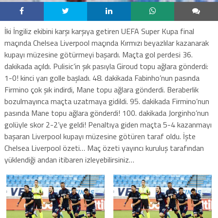
İki İngiliz ekibini karşı karşıya getiren UEFA Super Kupa final
maçında Chelsea Liverpool maçında Kırmızı beyazlılar kazanarak
kupayı müzesine götürmeyi başardı. Maçta gol perdesi 36.
dakikada açıldı. Pulisic’in şık pasıyla Giroud topu ağlara gönderdi:
1-0! kinci yarı golle başladı. 48. dakikada Fabinho’nun pasında
Firmino çok şık indirdi, Mane topu ağlara gönderdi. Beraberlik
bozulmayınca maçta uzatmaya gidildi. 95. dakikada Firmino’nun
pasında Mane topu ağlara gönderdi! 100. dakikada Jorginho’nun
golüyle skor 2-2’ye geldi! Penaltıya giden maçta 5-4 kazanmayı
başaran Liverpool kupayı müzesine götüren taraf oldu. İşte
Chelsea Liverpool özeti… Maç özeti yayıncı kuruluş tarafından
yüklendiği andan itibaren izleyebilirsiniz…